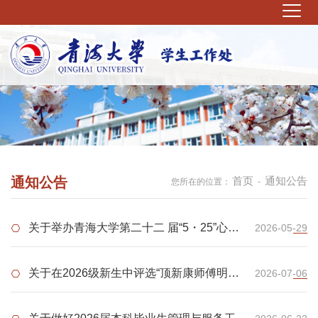
通知公告
首页
通知公告
您所在的位置：
-
关于举办青海大学第二十二 届“5・25”心理
2026-05-29
健康文化活动月闭幕式暨第五届校园心理情
景剧决赛的通知
关于在2026级新生中评选“顶新康师傅明日
2026-07-06
朝阳奖学金”的通知